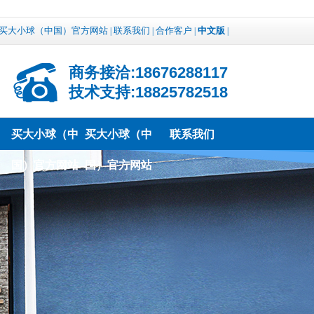
买大小球（中国）官方网站
联系我们
合作客户
中文版
|
|
|
|
商务接洽:18676288117
技术支持:18825782518
买大小球（中
买大小球（中
联系我们
国）官方网站
国）官方网站