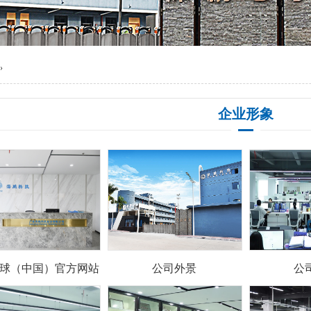
›
企业形象
球（中国）官方网站
公司外景
公