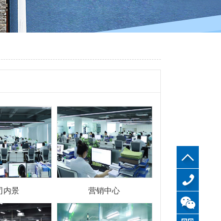
司内景
营销中心
186