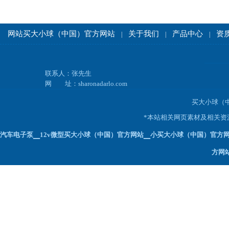
网站买大小球（中国）官方网站
关于我们
产品中心
资
|
|
|
联系人：张先生
网 址：
sharonadarlo.com
买大小球（中国
*本站相关网页素材及相关资
_
_
汽车电子泵
12v微型买大小球（中国）官方网站
小买大小球（中国）官方
方网