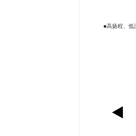
高扬程、低
■