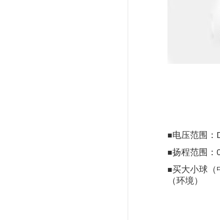
电压范围：DC
■
扬程范围：0.
■
买大小球（中
■
（环境）