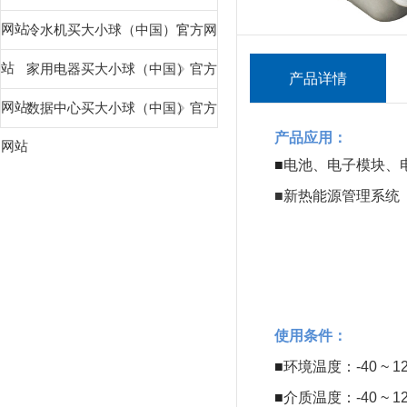
网站
冷水机买大小球（中国）官方网
站
家用电器买大小球（中国）官方
产品详情
网站
数据中心买大小球（中国）官方
产品应用：
网站
■
电池、电子模块、
■
新热能源管理系统
使用条件：
■
环境温度：-40 ~ 1
■
介质温度：-40 ~ 1