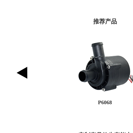
推荐产品
P6068