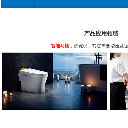
产品应用领域
智能马桶
，洗碗机，其它需要增压及