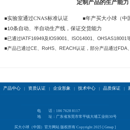
定制产品的生产能力
实验室通过CNAS标准认证
年产买大小球（中国
■
■
10条自动、半自动生产线，保证交货能力
■
■
已通过IATF16949及IOS9001、ISO14001、OHSAS1
■
产品已通过CE、RoHS、REACH认证，部分产品通过FDA
产品中心
资质认证
企业形象
技术中心
品质保证
|
|
|
|
|
|
CONTACT US
电 话：186 7628 8117
地 址：广东省东莞市常平镇大埔工业街30号
买大小球（中国）官方网站 版权所有 Copyright 2025
[ Gmap ]