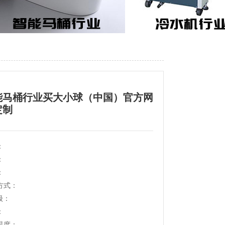
能马桶行业买大小球（中国）官方网
定制
：
：
：
方式：
级：
：
温度：