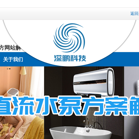
返回
方网站解
关于我们