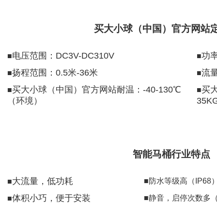
买大小球（中国）官方网站
电压范围：DC3V-DC310V
功率
■
■
扬程范围：0.5米-36米
流量
■
■
买大小球（中国）官方网站耐温：-40-130℃
买
■
■
（环境）
35K
智能马桶行业特点
大流量，低功耗
■防水等级高（IP68
■
体积小巧，便于安装
■静音，启停次数多（
■