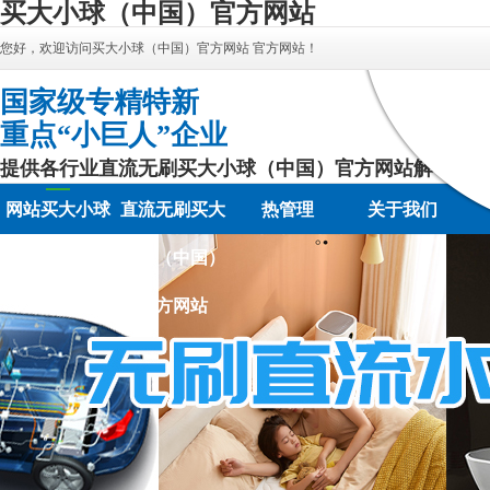
买大小球（中国）官方网站
您好，欢迎访问买大小球（中国）官方网站 官方网站！
国家级专精特新
重点“小巨人”企业
提供各行业直流无刷买大小球（中国）官方网站解
决方案
网站买大小球
直流无刷买大
热管理
关于我们
（中国）官方
小球（中国）
网站
官方网站