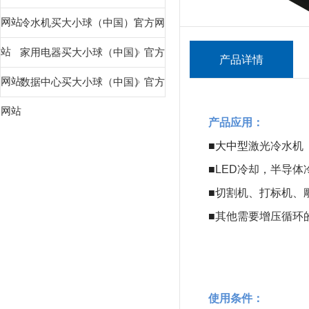
网站
冷水机买大小球（中国）官方网
站
家用电器买大小球（中国）官方
产品详情
网站
数据中心买大小球（中国）官方
网站
产品应用：
■大中型
激光冷水机
■
LED冷却，半导体
■
切割机、打标机、
■
其他需要增压循环
使用条件：