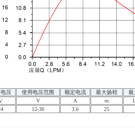
定电压
使用电压范围
额定电流
最大扬程
最
V
V
A
m
24
12-30
3.6
25