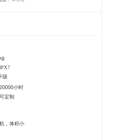
kg
IPX7
F级
0000小时
可定制
机，体积小