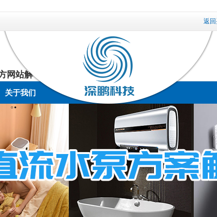
返回
方网站解
关于我们