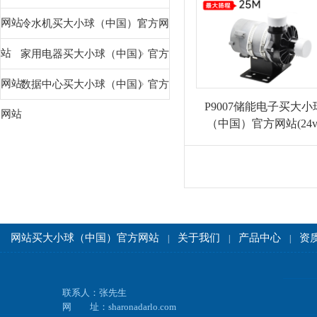
网站
冷水机买大小球（中国）官方网
站
家用电器买大小球（中国）官方
网站
数据中心买大小球（中国）官方
P9007储能电子买大小
网站
（中国）官方网站(24v
网站买大小球（中国）官方网站
关于我们
产品中心
资
|
|
|
联系人：张先生
网 址：
sharonadarlo.com