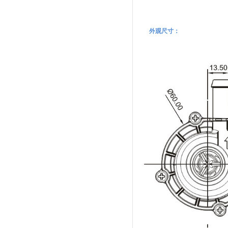
外观尺寸：