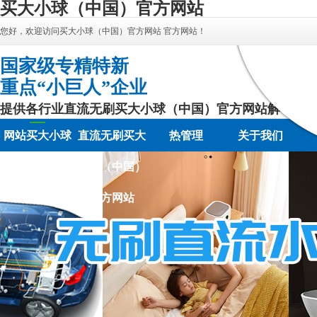
买大小球（中国）官方网站
您好，欢迎访问买大小球（中国）官方网站 官方网站！
国家级专精特新
重点“小巨人”企业
提供各行业直流无刷买大小球（中国）官方网站解
决方案
网站买大小球
直流无刷买大
热管理
关于我们
（中国）官方
小球（中国）
网站
官方网站