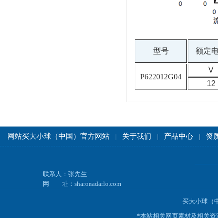
型号
额定
V
P622012G04
12
网站买大小球（中国）官方网站
关于我们
产品中心
资
|
|
|
联系人：张先生
网 址：
sharonadarlo.com
买大小球（中国
*本站相关网页素材及相关资