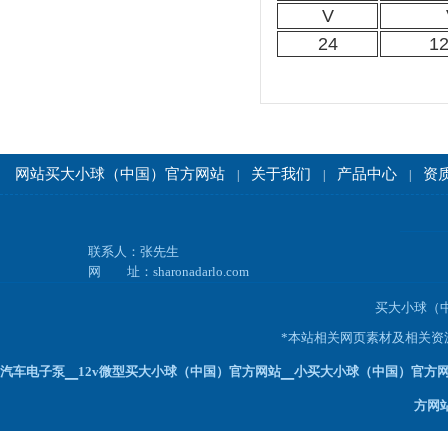
V
24
12
网站买大小球（中国）官方网站
关于我们
产品中心
资
|
|
|
联系人：张先生
网 址：
sharonadarlo.com
买大小球（中国
*本站相关网页素材及相关资
_
_
汽车电子泵
12v微型买大小球（中国）官方网站
小买大小球（中国）官方
方网