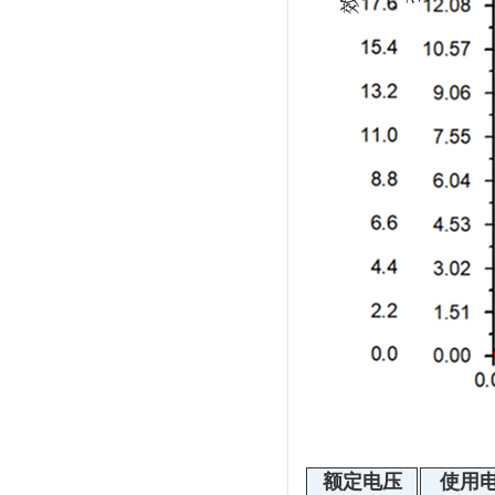
额定电压
使用