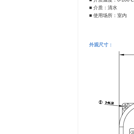
■ 介质：清水
■ 使用场所：室内
外观尺寸：