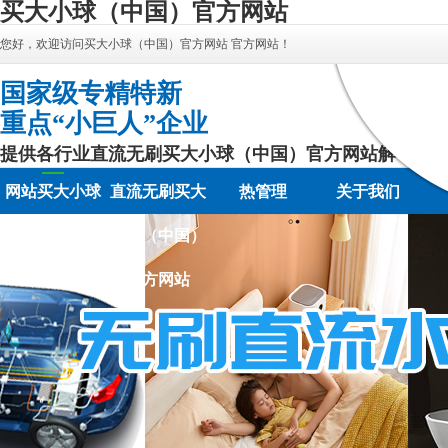
买大小球（中国）官方网站
您好，欢迎访问买大小球（中国）官方网站 官方网站！
国家级专精特新
重点“小巨人”企业
提供各行业直流无刷买大小球（中国）官方网站解
决方案
网站买大小球
直流无刷买大
热管理
关于我们
（中国）官方
小球（中国）
网站
官方网站