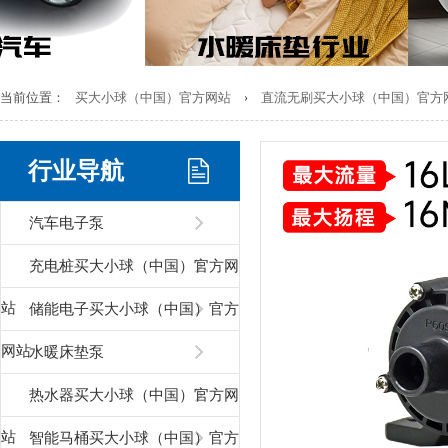
当前位置：
买大小球（中国）官方网站
直流无刷买大小球（中国）官方
›
行业导航
汽车电子泵
充电桩买大小球（中国）官方网
站
储能电子买大小球（中国）官方
网站
水暖床垫泵
热水器买大小球（中国）官方网
站
智能马桶买大小球（中国）官方