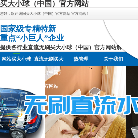
买大小球（中国）官方网站
您好，欢迎访问买大小球（中国）官方网站 官方网站！
国家级专精特新
重点“小巨人”企业
提供各行业直流无刷买大小球（中国）官方网站解
决方案
网站买大小球
直流无刷买大
热管理
关于我们
（中国）官方
小球（中国）
网站
官方网站