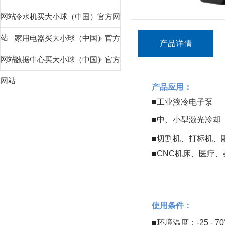
网站
冷水机买大小球（中国）官方网
站
家用电器买大小球（中国）官方
产品详情
网站
数据中心买大小球（中国）官方
网站
产品应用：
■
工业液冷电子泵
■
中、小型激光冷却
■
切割机、打标机、
■
CNC机床、医疗
使用条件：
■
环境温度：-25 - 7