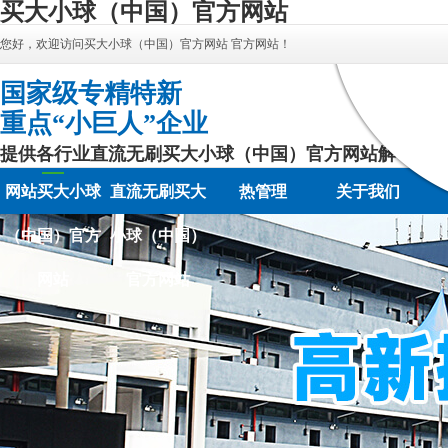
买大小球（中国）官方网站
您好，欢迎访问买大小球（中国）官方网站 官方网站！
国家级专精特新
重点“小巨人”企业
提供各行业直流无刷买大小球（中国）官方网站解
决方案
网站买大小球
直流无刷买大
热管理
关于我们
（中国）官方
小球（中国）
网站
官方网站