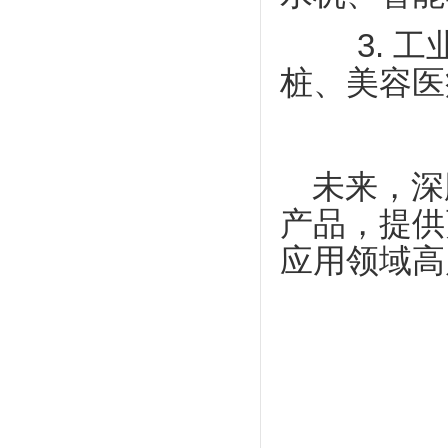
3. 工
桩、美容医
未来，深
产品，提供
应用领域高