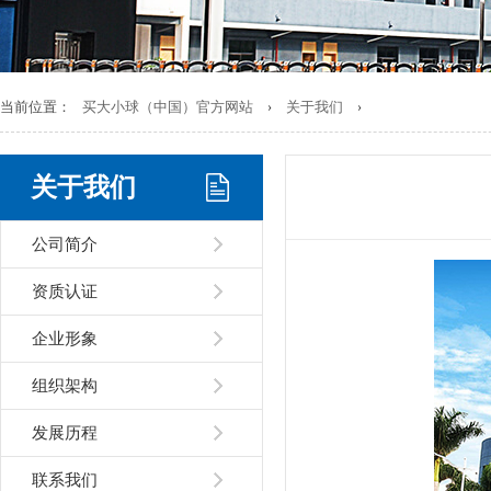
当前位置：
买大小球（中国）官方网站
关于我们
›
›
关于我们
公司简介
资质认证
企业形象
组织架构
发展历程
联系我们