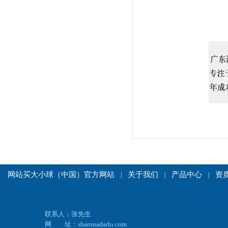
网站买大小球（中国）官方网站
关于我们
产品中心
资
|
|
|
联系人：张先生
网 址：
sharonadarlo.com