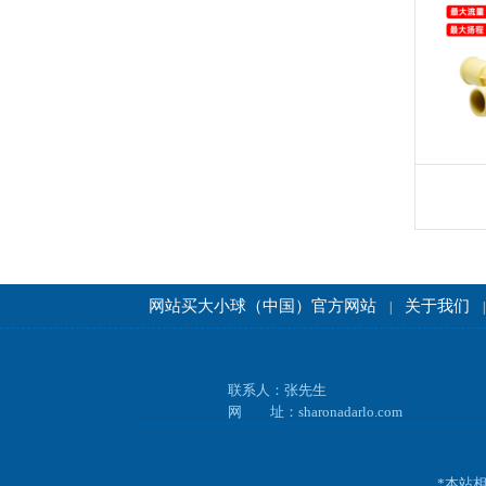
网站买大小球（中国）官方网站
关于我们
|
联系人：张先生
网 址：
sharonadarlo.com
*本站