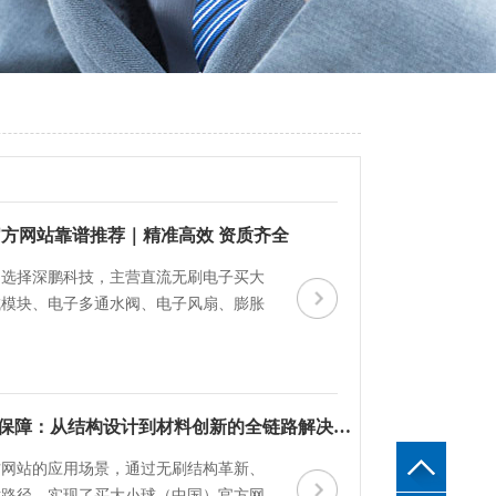
官方网站靠谱推荐｜精准高效 资质齐全
，选择深鹏科技，主营直流无刷电子买大
成模块、电子多通水阀、电子风扇、膨胀
低压热水器买大小球（中国）官方网站寿命保障：从结构设计到材料创新的全链路解决方案
方网站的应用场景，通过无刷结构革新、
术路径，实现了买大小球（中国）官方网