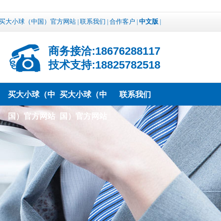
买大小球（中国）官方网站
联系我们
合作客户
中文版
|
|
|
|
商务接洽:18676288117
技术支持:18825782518
买大小球（中
买大小球（中
联系我们
国）官方网站
国）官方网站