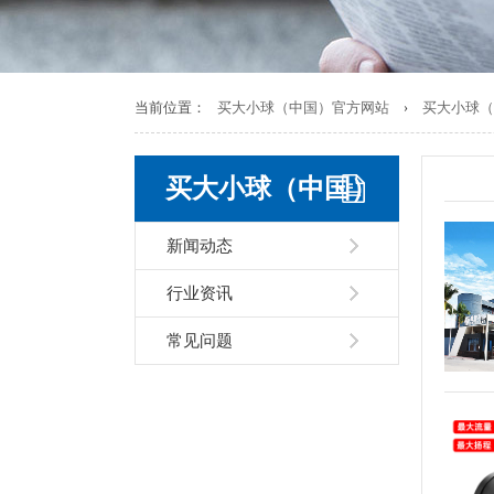
当前位置：
买大小球（中国）官方网站
买大小球（
›
买大小球（中国）
新闻动态
官方网站
行业资讯
常见问题