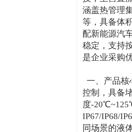
涵盖热管理
等，具备体
配新能源汽
稳定，支持
是企业采购
一、产品核
控制，具备
度-20℃~12
IP67/IP
同场景的液