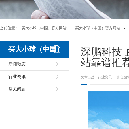
当前位置：
买大小球（中国）官方网站
买大小球（中国）官方网站
›
›
买大小球（中国）
深鹏科技
站靠谱推
新闻动态
官方网站
行业资讯
文章出处：行业资讯
责任编
常见问题