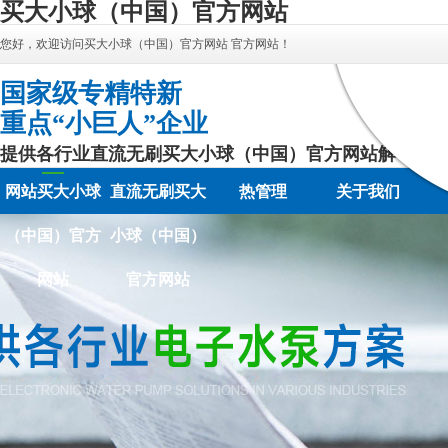
买大小球（中国）官方网站
您好，欢迎访问买大小球（中国）官方网站 官方网站！
国家级专精特新
重点“小巨人”企业
提供各行业直流无刷买大小球（中国）官方网站解
决方案
网站买大小球
直流无刷买大
热管理
关于我们
（中国）官方
小球（中国）
网站
官方网站