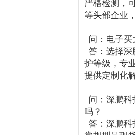
严格检测，
等头部企业
问：电子买
答：选择深
护等级，专
提供定制化
问：深鹏科
吗？
答：深鹏科技