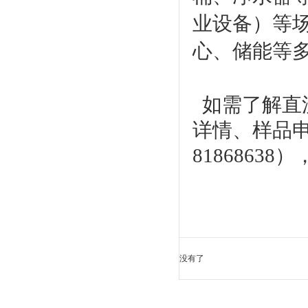
业设备）等
心、储能等
如需了解直
详情、样品申
818686
没有了