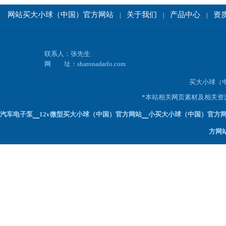
网站买大小球（中国）官方网站
关于我们
产品中心
资
|
|
|
联系人：张先生
网 址：
sharonadarlo.com
买大小球（中国
*本站相关网页素材及相关资
_
_
汽车电子泵
12v微型买大小球（中国）官方网站
小买大小球（中国）官方
方网