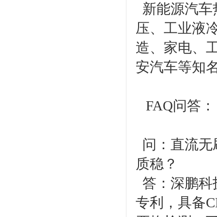
新能源汽车
压、工业液
造、家电、
安汽车等知
FAQ问答：
问：直流无
质稳？
答：深鹏科技
专利，具备C