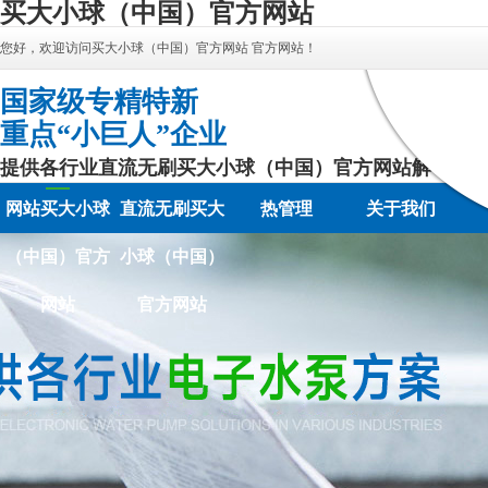
买大小球（中国）官方网站
您好，欢迎访问买大小球（中国）官方网站 官方网站！
国家级专精特新
重点“小巨人”企业
提供各行业直流无刷买大小球（中国）官方网站解
决方案
网站买大小球
直流无刷买大
热管理
关于我们
（中国）官方
小球（中国）
网站
官方网站