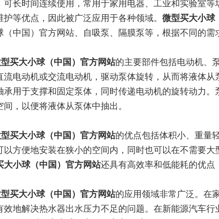
，可长时间连续使用，常用于家用电器、工业和实验室等
维护等优点，因此被广泛应用于各种领域。
微型买大小球
球（中国）官方网站、自吸泵、隔膜泵等，根据不同的需
微型买大小球（中国）官方网站
的主要部件包括电动机、
直流电动机或交流电动机，驱动泵体旋转，从而将液体从
轴承用于支撑和固定泵体，同时传递电动机的旋转动力。
空间，以便将液体从泵体中抽出。
微型买大小球（中国）官方网站
的优点包括体积小、重量
可以方便地安装在狭小的空间内，同时也可以在不需要大
买大小球（中国）官方网站
还具有高效率和低能耗的优点
微型买大小球（中国）官方网站
的应用领域非常广泛。在
有效地解决热水器出水压力不足的问题。在新能源汽车行