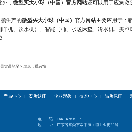
此外，
微型买大小球（中国）官方网站
还可以用于应急救
深鹏生产的
微型买大小球（中国）官方网站
主要应用于：
咖啡机、饮水机）、智能马桶、水暖床垫、冷水机、美容
域。
么是食品级泵？定义与重要性
产品中心
资质认证
企业形象
技术中心
品质保证
|
|
|
|
|
|
CONTACT US
电 话：186 7628 8117
地 址：广东省东莞市常平镇大埔工业街30号