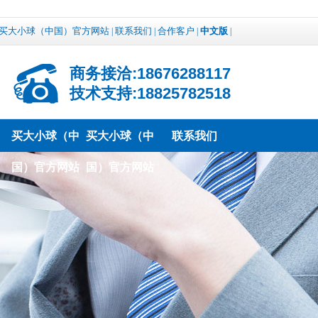
买大小球（中国）官方网站
联系我们
合作客户
中文版
|
|
|
|
商务接洽:18676288117
技术支持:18825782518
买大小球（中
买大小球（中
联系我们
国）官方网站
国）官方网站